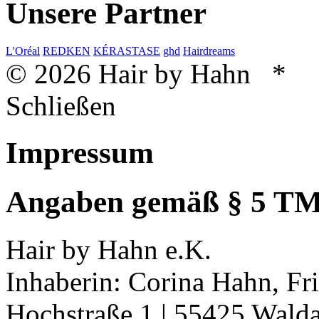
Unsere Partner
L'Oréal
REDKEN
KÉRASTASE
ghd
Hairdreams
© 2026 Hair by Hahn *
Schließen
Impressum
Angaben gemäß § 5 T
Hair by Hahn e.K.
Inhaberin: Corina Hahn, Fr
Hochstraße 1 | 55425 Wald