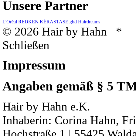
Unsere Partner
L'Oréal
REDKEN
KÉRASTASE
ghd
Hairdreams
© 2026 Hair by Hahn *
Schließen
Impressum
Angaben gemäß § 5 T
Hair by Hahn e.K.
Inhaberin: Corina Hahn, Fr
Hochstraße 1 | 55425 Wald