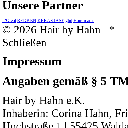
Unsere Partner
L'Oréal
REDKEN
KÉRASTASE
ghd
Hairdreams
© 2026 Hair by Hahn *
Schließen
Impressum
Angaben gemäß § 5 T
Hair by Hahn e.K.
Inhaberin: Corina Hahn, Fr
Hochstraße 1 | 55425 Wald